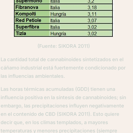
(Fuente: SIKORA 2011)
La cantidad total de cannabinoides sintetizados en el
cáñamo industrial está fuertemente condicionado por
las influencias ambientales.
Las horas térmicas acumuladas (GDD) tienen una
influencia positiva en la síntesis de cannabinoides; sin
embargo, las precipitaciones influyen negativamente
en el contenido de CBD (SIKORA 2011). Esto quiere
decir que, en los climas templados, a mayores
temperaturas y menores precipitaciones (siempre