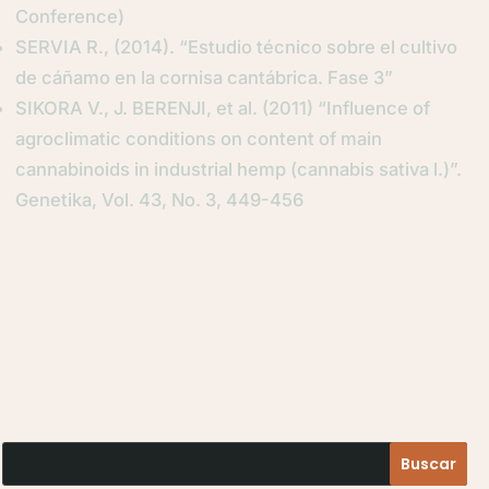
Conference)
SERVIA R., (2014). “Estudio técnico sobre el cultivo
de cáñamo en la cornisa cantábrica. Fase 3”
SIKORA V., J. BERENJI, et al. (2011) “Influence of
agroclimatic conditions on content of main
cannabinoids in industrial hemp (cannabis sativa l.)”.
Genetika, Vol. 43, No. 3, 449-456