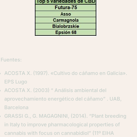
Fuentes:
ACOSTA X. (1997). «Cultivo do cáñamo en Galicia».
EPS Lugo
ACOSTA X. (2003) “ Análisis ambiental del
aprovechamiento energético del cáñamo” . UAB,
Barcelona
GRASSI G., G. MAGAGNINI, (2014). “Plant breeding
in Italy to improve pharmacological properties of
cannabis with focus on cannabidiol” (11º EIHA