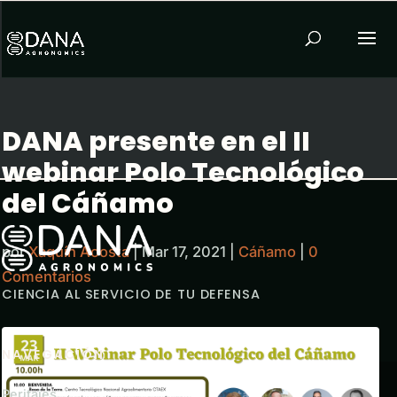
DANA presente en el II
webinar Polo Tecnológico
del Cáñamo
por
Xaquín Acosta
|
Mar 17, 2021
|
Cáñamo
|
0
Comentarios
CIENCIA AL SERVICIO DE TU DEFENSA
NAVEGACIÓN
Peritajes